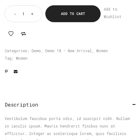
Add to
-
+
ADD TO CART
Wishlist
Categories:
Demo
,
Demo 18 - New Arrival
,
Women
Tag:
Women
Description
Vestibulum faucibus porta odio, id suscipit nibh. Nullam
in iaculis ipsum. Mauris hendrerit finibus nunc at
efficitur. Integer ac scelerisque lorem, quis facilisis