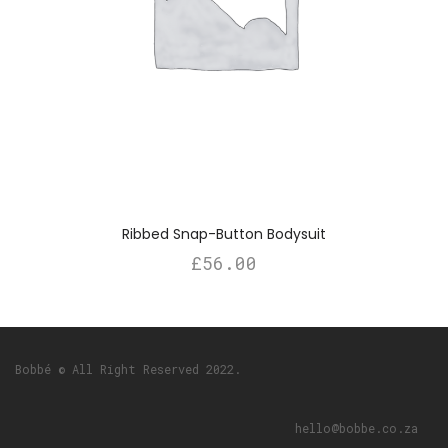
Ribbed Snap-Button Bodysuit
£
56.00
Bobbé © All Right Reserved 2022.
hello@bobbe.co.za